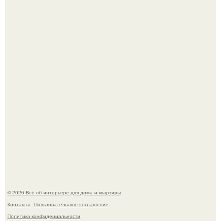
Стало интересно поучаствовать в этом флешмобе -
Artvsartist, хоть он не совсем про рукоделие, а больше
про живопись, рисунок.
Моё знакомство с михайловским замком - и я в восторге!
© 2026 Всё об интерьере для дома и квартиры
Контакты
Пользовательское соглашение
Политика конфидециальности