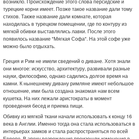
возникло. Происхождение этого слова персидские и
турецкие корни имеет. Позже такое название дали тому
стихов. Также название дали комнате, которая
находилась в турецком помещении, где по контуру из
мягкой обивки выставлялись лавки. После этого
появилось название "Мягкая Софа". На этой софе уже
можно было отдыхать.
Греция и Рим не имели сведений о диване. Хотя знали
они многое: искусство, архитектуру, развивали разные
науки, философию, однако садились долгое время на
камни. К нынешнему дивану римляне имеют небольшое
отношение, ими была создана знакомая нам всем
кушетка. На них лежали аристократы в момент
проведения бесед и приема пищи.
Обивку из мягкой ткани начали использовать к концу 16
века в Англии. Именно тогда она стала использоваться в
интерьерах замков и стала распространяться по всей
Европе. В эпоху возрождения произошли изменения в