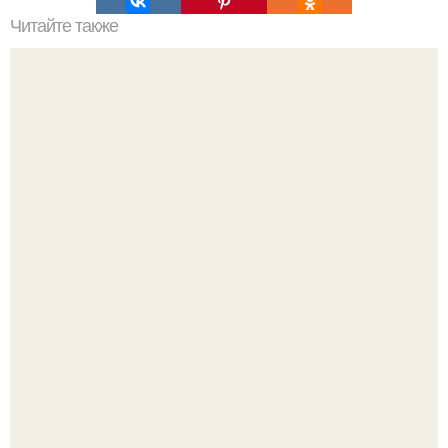
Читайте также
Шкаф купе в прихожую с обувницей. Закрытые модели
"Проиллюстрированные Люди": Томас майландер
превратил солнечные ожоги в арт - объект.