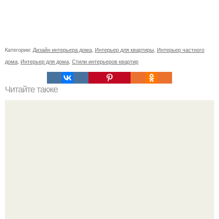
Категории:
Дизайн интерьера дома
,
Интерьер для квартиры
,
Интерьер частного
дома
,
Интерьер для дома
,
Стили интерьеров квартир
Читайте также
Как приготовить гипс для заливки форм. Как разводить
гипс: Все о приготовлении идеального раствора