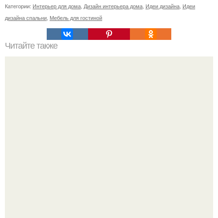
Категории:
Интерьер для дома
,
Дизайн интерьера дома
,
Идеи дизайна
,
Идеи
дизайна спальни
,
Мебель для гостиной
Читайте также
Почему круиз - идеальное путешествие в любое время
года?