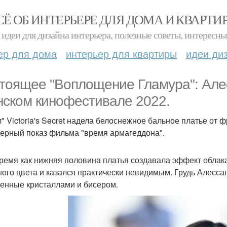
СЁ ОБ ИНТЕРЬЕРЕ ДЛЯ ДОМА И КВАРТИ
идеи для дизайна интерьера, полезные советы, интересны
ер для дома
интерьер для квартиры
идеи ди
тоящее "Воплощение Гламура": Але
нском кинофестивале 2022.
л" Victoria's Secret надела белоснежное бальное платье от 
ерный показ фильма "время армагеддона".
время как нижняя половина платья создавала эффект облака
ного цвета и казался практически невидимым. Грудь Алесс
енные кристаллами и бисером.