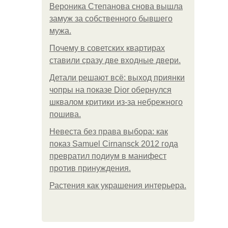
Вероника Степанова снова вышла
замуж за собственного бывшего
мужа.
Почему в советских квартирах
ставили сразу две входные двери.
Детали решают всё: выход приянки
чопры на показе Dior обернулся
шквалом критики из-за небрежного
пошива.
Невеста без права выбора: как
показ Samuel Cirnansck 2012 года
превратил подиум в манифест
против принуждения.
Растения как украшения интерьера.