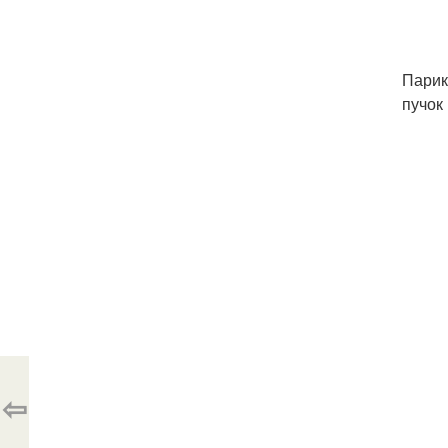
Парик
пучок
⇦