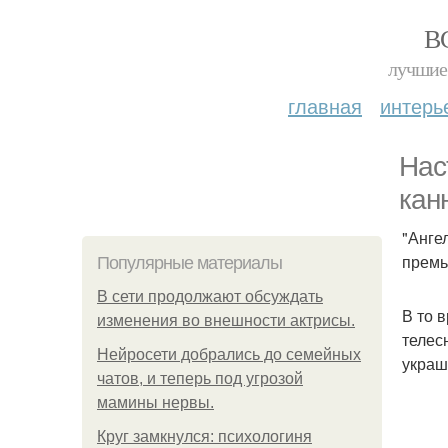
В
лучшие 
главная
интерь
Нас
кан
"Анге
премь
Популярные материалы
В сети продолжают обсуждать
В то 
изменения во внешности актрисы.
телес
Нейросети добрались до семейных
украш
чатов, и теперь под угрозой
мамины нервы.
Круг замкнулся: психологиня