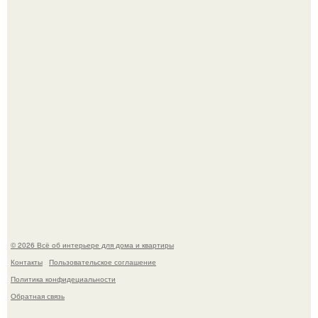
Это жилой комплекс в Париже, в пригороде нуази - ле -
гран.
Опишите интерьер кухни в 2-3 словах.
© 2026 Всё об интерьере для дома и квартиры
Контакты
Пользовательское соглашение
Политика конфидециальности
Обратная связь