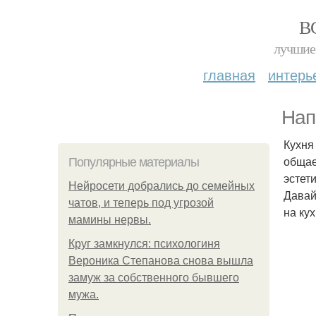
В
лучшие 
главная
интерь
Нап
Кухня
общае
Популярные материалы
эстет
Нейросети добрались до семейных
Давай
чатов, и теперь под угрозой
на ку
мамины нервы.
Круг замкнулся: психологиня
Вероника Степанова снова вышла
замуж за собственного бывшего
мужа.