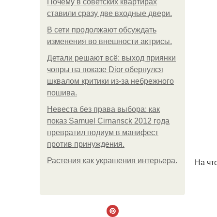
Почему в советских квартирах
ставили сразу две входные двери.
В сети продолжают обсуждать
изменения во внешности актрисы.
Детали решают всё: выход приянки
чопры на показе Dior обернулся
шквалом критики из-за небрежного
пошива.
Невеста без права выбора: как
показ Samuel Cirnansck 2012 года
превратил подиум в манифест
против принуждения.
Растения как украшения интерьера.
На чт