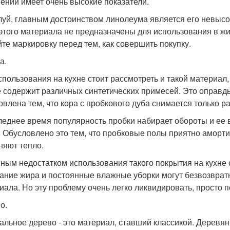
ении имеет очень высокие показатели.
уй, главным достоинством линолеума является его невыс
этого материала не предназначены для использования в ж
йте маркировку перед тем, как совершить покупку.
а.
спользования на кухне стоит рассмотреть и такой материал, 
 не содержит различных синтетических примесей. Это оправ
овлена тем, что кора с пробкового дуба снимается только ра
леднее время популярность пробки набирает обороты и ее
. Обусловлено это тем, что пробковые полы приятно аморти
няют тепло.
ным недостатком использования такого покрытия на кухне 
ание жира и постоянные влажные уборки могут безвозвратн
иала. Но эту проблему очень легко ликвидировать, просто
о.
альное дерево - это материал, ставший классикой. Деревян