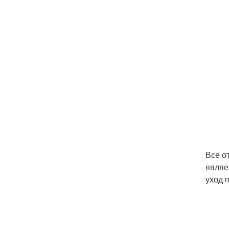
Все о
являе
уход 