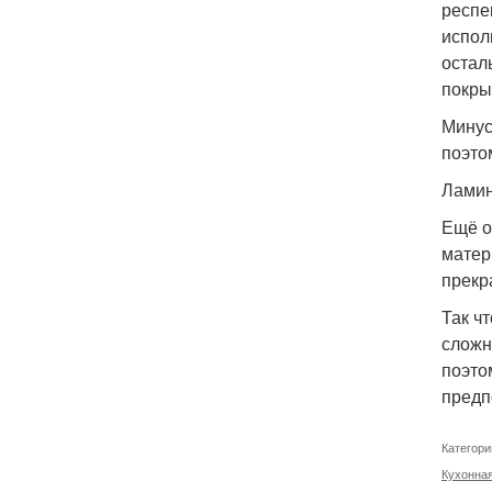
респе
испол
остал
покры
Минус
поэто
Ламин
Ещё о
матер
прекр
Так ч
сложн
поэто
предп
Категори
Кухонна