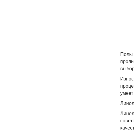
Полы 
проли
выбор
Износ
проце
умеет
Линол
Линол
совет
качес