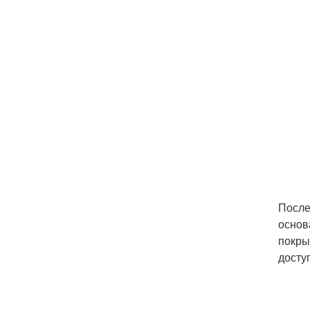
После
основ
покры
досту