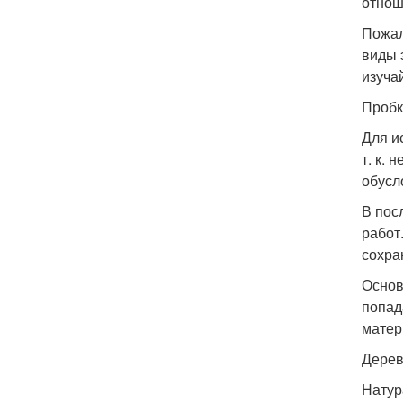
отнош
Пожал
виды 
изуча
Пробк
Для и
т. к.
обусл
В пос
работ
сохра
Основ
попад
матер
Дерев
Натур