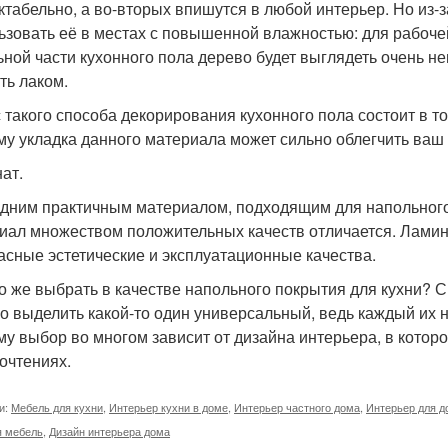
ктабельно, а во-вторых впишутся в любой интерьер. Но из-
ьзовать её в местах с повышенной влажностью: для рабоче
ьной части кухонного пола дерево будет выглядеть очень н
ть лаком.
 такого способа декорирования кухонного пола состоит в т
му укладка данного материала может сильно облегчить ваш
ат.
дним практичным материалом, подходящим для напольного 
иал множеством положительных качеств отличается. Ламинат
асные эстетические и эксплуатационные качества.
то же выбрать в качестве напольного покрытия для кухни?
о выделить какой-то один универсальный, ведь каждый их 
му выбор во многом зависит от дизайна интерьера, в кото
очтениях.
и:
Мебель для кухни
,
Интерьер кухни в доме
,
Интерьер частного дома
,
Интерьер для д
я мебель
,
Дизайн интерьера дома