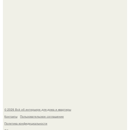
Привет всем дизайнерам интерьеров и не только!
5 ошибок в планировке, из-за которых вы теряете метры.
© 2026 Всё об интерьере для дома и квартиры
Контакты
Пользовательское соглашение
Политика конфидециальности