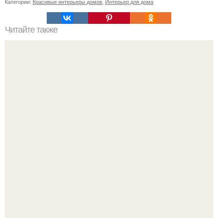
Категории:
Красивые интерьеры домов
,
Интерьер для дома
Читайте также
Деньги в углах квартиры. Народные приметы на
богатство