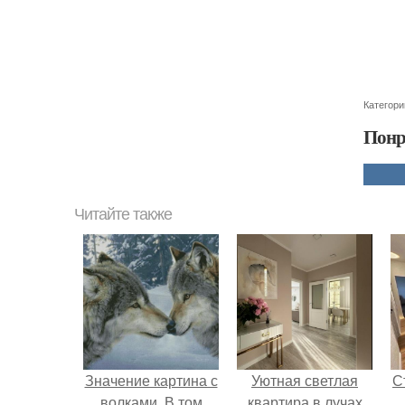
Категори
Понр
Читайте также
Значение картина с
Уютная светлая
С
волками. В том
квартира в лучах