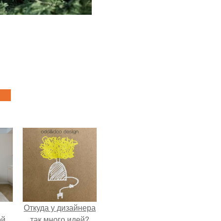
Откуда у дизайнера
ой
так много идей?