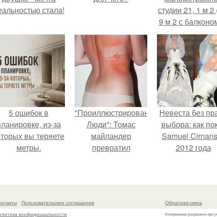
еальностью стала!
студии 21, 1 м 2 
9 м 2 с балконом
Краснодаре.
5 ошибок в
"Проиллюстрированные
Невеста без пр
планировке, из-за
Люди": Томас
выбора: как по
оторых вы теряете
майландер
Samuel Cirnan
метры.
превратил
2012 года
солнечные ожоги в
превратил под
арт - объект.
в манифест про
принуждения
онтакты
Пользовательское соглашение
Обратная связь
олитика конфидециальности
Копирование разрешено при у