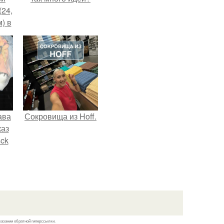
(24,
) в
ава
Сокровища из Hoff.
каз
sck
иум
тив
.
казании обратной гиперссылки.