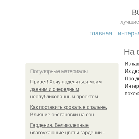
В
лучшие 
главная
интерь
На 
Из ка
Из де
Популярные материалы
Про д
Привет! Хочу поделиться моим
Интер
давним и очередным
похож
неопубликованным проектом.
Как поставить кровать в спальне.
Влияние обстановки на сон
Гардения. Великолепные
благоухающие цветы гардении -