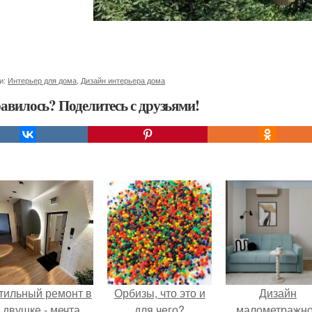
и:
Интерьер для дома
,
Дизайн интерьера дома
авилось? Поделитесь с друзьями!
тильный ремонт в
Орбизы, что это и
Дизайн
двушке - мечта
для чего?
малометражн