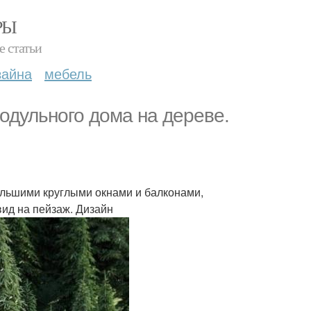
РЫ
е статьи
зайна
мебель
одульного дома на дереве.
льшими круглыми окнами и балконами,
ид на пейзаж. Дизайн