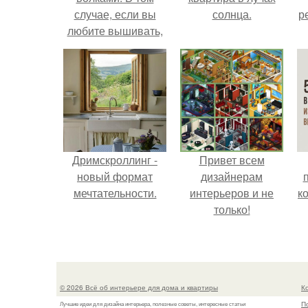
случае, если вы
солнца.
р
любите вышивать,
то наверняка
задумывались о
том, что означает та
или иная вышитая
вами картина.
Дримскроллинг -
Привет всем
новый формат
дизайнерам
мечтательности.
интерьеров и не
к
только!
© 2026 Всё об интерьере для дома и квартиры
К
П
Лучшие идеи для дизайна интерьера, полезные советы, интересные статьи