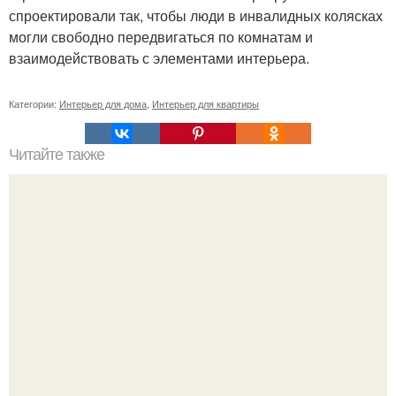
спроектировали так, чтобы люди в инвалидных колясках
могли свободно передвигаться по комнатам и
взаимодействовать с элементами интерьера.
Категории:
Интерьер для дома
,
Интерьер для квартиры
Читайте также
Сколько сохнут обои на флизелиновой основе после
поклейки. Когда высохнет клей?