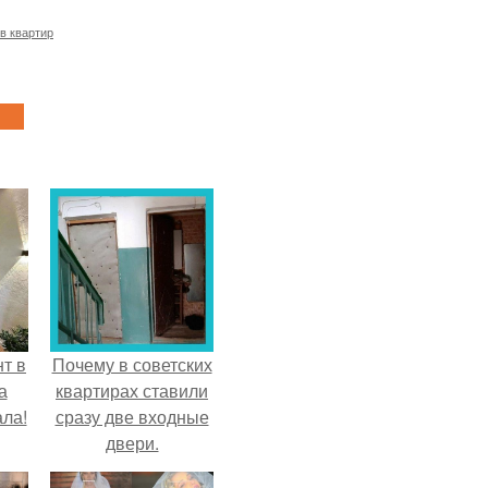
в квартир
т в
Почему в советских
а
квартирах ставили
ла!
сразу две входные
двери.