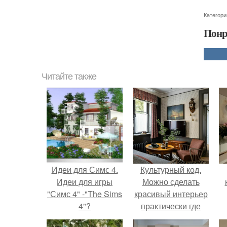
Категори
Понр
Читайте также
Идеи для Симс 4.
Культурный код.
Идеи для игры
Можно сделать
"Симс 4" -"The Sims
красивый интерьер
4"?
практически где
угодно.