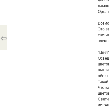
лампо
Орган
Возмо
Это в
свети
⇦
элект
"Цвет"
Освещ
цвето
выгля
обоих
Такой
Что к
цвето
Свети
источ