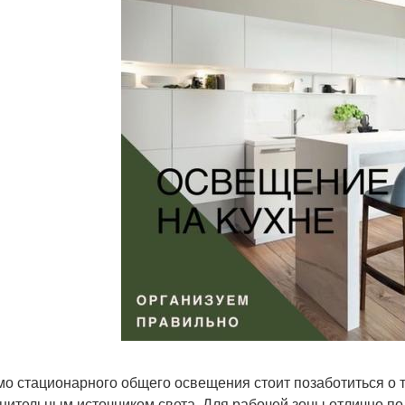
о стационарного общего освещения стоит позаботиться о т
нительным источником света. Для рабочей зоны отлично п