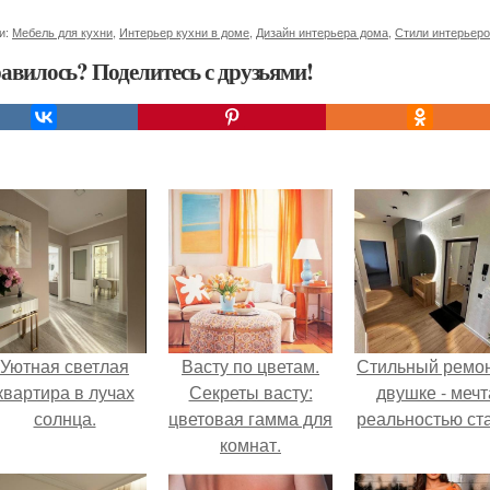
и:
Мебель для кухни
,
Интерьер кухни в доме
,
Дизайн интерьера дома
,
Стили интерьеро
авилось? Поделитесь с друзьями!
Уютная светлая
Васту по цветам.
Стильный ремон
квартира в лучах
Секреты васту:
двушке - мечт
солнца.
цветовая гамма для
реальностью ста
комнат.