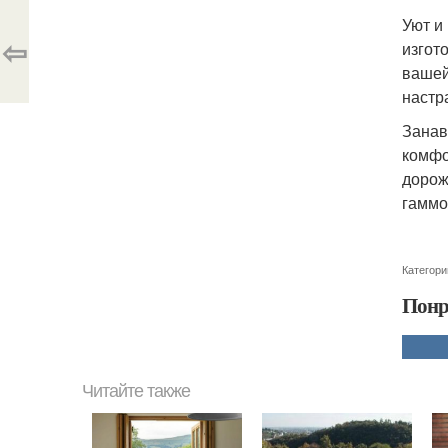
Уют и
⇦
изгот
вашей
настр
Занав
комфо
дорож
гаммо
Категори
Понр
Читайте также