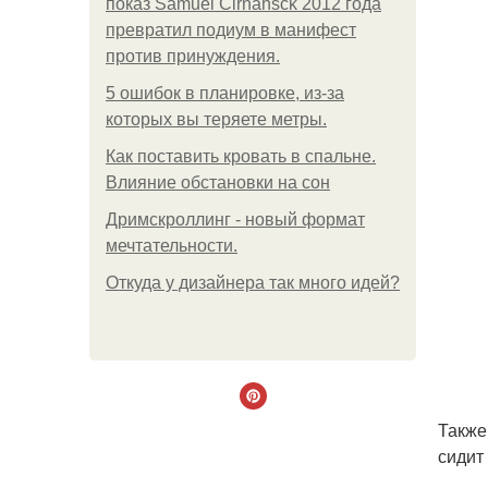
показ Samuel Cirnansck 2012 года
превратил подиум в манифест
против принуждения.
5 ошибок в планировке, из-за
которых вы теряете метры.
Как поставить кровать в спальне.
Влияние обстановки на сон
Дримскроллинг - новый формат
мечтательности.
Откуда у дизайнера так много идей?
Также
сидит