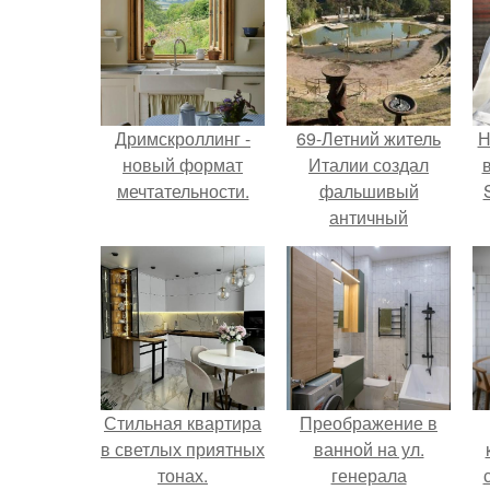
Дримскроллинг -
69-Летний житель
Н
новый формат
Италии создал
мечтательности.
фальшивый
античный
амфитеатр и
п
долгое время
в
успешно выдавал
его за настоящее
историческое
наследие.
Стильная квартира
Преображение в
в светлых приятных
ванной на ул.
тонах.
генерала