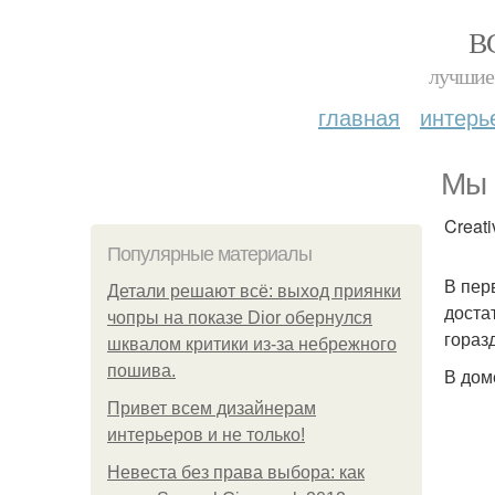
В
лучшие 
главная
интерь
Мы 
Creati
Популярные материалы
В пер
Детали решают всё: выход приянки
доста
чопры на показе Dior обернулся
гораз
шквалом критики из-за небрежного
пошива.
В дом
Привет всем дизайнерам
интерьеров и не только!
Невеста без права выбора: как