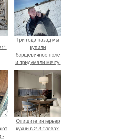
Три года назад мы
г":
купили
борщевичное поле
и придумали мечту!
Опишите интерьер
ают
кухни в 2-3 словах.
 -