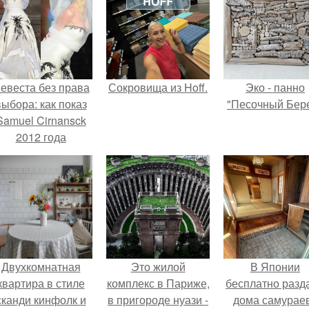
евеста без права
Сокровища из Hoff.
Эко - панно
выбора: как показ
"Песочный Бере
Samuel Cirnansck
2012 года
ревратил подиум
 манифест против
принуждения.
Двухкомнатная
Это жилой
В Японии
квартира в стиле
комплекс в Париже,
бесплатно разд
сканди кинфолк и
в пригороде нуази -
дома самураев