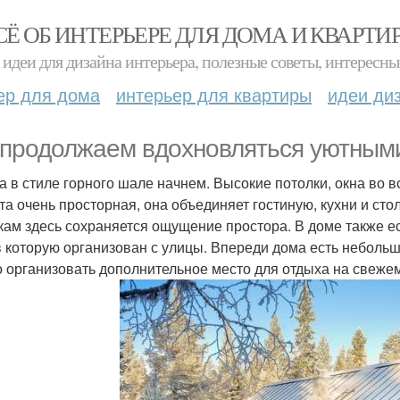
СЁ ОБ ИНТЕРЬЕРЕ ДЛЯ ДОМА И КВАРТИ
идеи для дизайна интерьера, полезные советы, интересны
ер для дома
интерьер для квартиры
идеи ди
продолжаем вдохновляться уютным
а в стиле горного шале начнем. Высокие потолки, окна во в
та очень просторная, она объединяет гостиную, кухни и ст
кам здесь сохраняется ощущение простора. В доме также ест
в которую организован с улицы. Впереди дома есть небольш
 организовать дополнительное место для отдыха на свежем