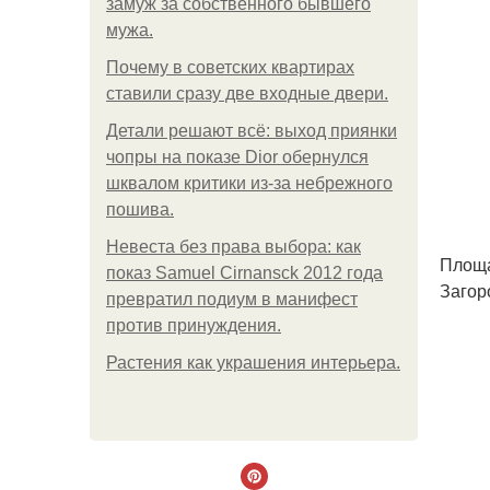
замуж за собственного бывшего
мужа.
Почему в советских квартирах
ставили сразу две входные двери.
Детали решают всё: выход приянки
чопры на показе Dior обернулся
шквалом критики из-за небрежного
пошива.
Невеста без права выбора: как
Площад
показ Samuel Cirnansck 2012 года
Загор
превратил подиум в манифест
против принуждения.
Растения как украшения интерьера.