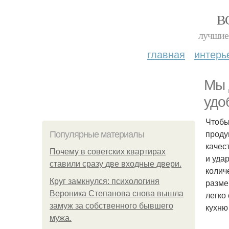
В
лучшие 
главная
интерь
Мы 
удо
Чтобы
проду
Популярные материалы
качес
Почему в советских квартирах
и уда
ставили сразу две входные двери.
колич
Круг замкнулся: психологиня
разме
Вероника Степанова снова вышла
легко
замуж за собственного бывшего
кухню
мужа.