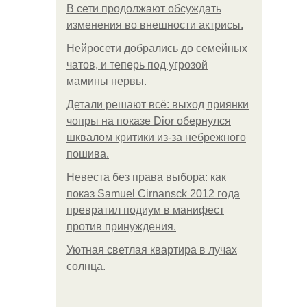
В сети продолжают обсуждать
изменения во внешности актрисы.
Нейросети добрались до семейных
чатов, и теперь под угрозой
мамины нервы.
Детали решают всё: выход приянки
чопры на показе Dior обернулся
шквалом критики из-за небрежного
пошива.
Невеста без права выбора: как
показ Samuel Cirnansck 2012 года
превратил подиум в манифест
против принуждения.
Уютная светлая квартира в лучах
солнца.