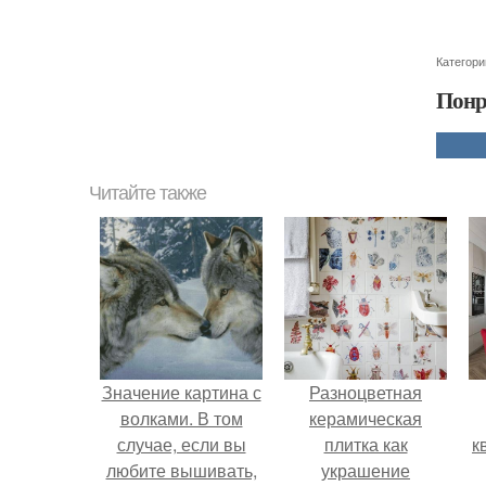
Категори
Понр
Читайте также
Значение картина с
Разноцветная
волками. В том
керамическая
случае, если вы
плитка как
к
любите вышивать,
украшение