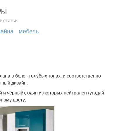
РЫ
е статьи
зайна
мебель
ана в бело - голубых тонах, и соответственно
нный дизайн.
ой и чёрный), один из которых нейтрален (угадай
вному цвету.