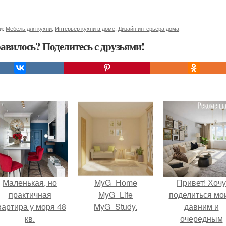
и:
Мебель для кухни
,
Интерьер кухни в доме
,
Дизайн интерьера дома
авилось? Поделитесь с друзьями!
Маленькая, но
MyG_Home
Привет! Хочу
практичная
MyG_Life
поделиться мо
вартира у моря 48
MyG_Study.
давним и
кв.
очередным