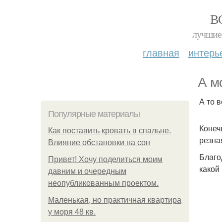
В
лучшие 
главная
интерь
А м
А то 
Популярные материалы
Конеч
Как поставить кровать в спальне.
резна
Влияние обстановки на сон
Благо
Привет! Хочу поделиться моим
какой
давним и очередным
неопубликованным проектом.
Маленькая, но практичная квартира
у моря 48 кв.