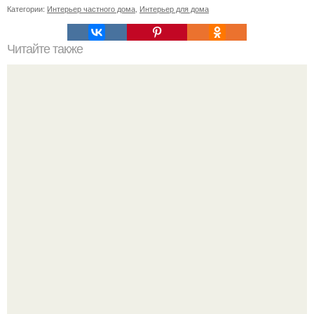
Категории:
Интерьер частного дома
,
Интерьер для дома
Читайте также
Значение картина с волками. В том случае, если вы
любите вышивать, то наверняка задумывались о том,
что означает та или иная вышитая вами картина.