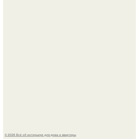
Опишите интерьер кухни в 2-3 словах.
Готовясь к поездке, мы листали путеводители по городу
и наткнулись на фотографию белого дворца.
© 2026 Всё об интерьере для дома и квартиры