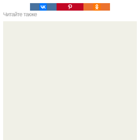
Читайте также
Деньги в углах квартиры. Народные приметы на
богатство
Детали решают всё: выход приянки чопры на показе Dior