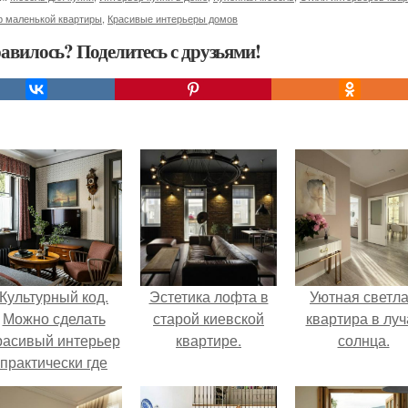
р маленькой квартиры
,
Красивые интерьеры домов
авилось? Поделитесь с друзьями!
Культурный код.
Эстетика лофта в
Уютная светл
Можно сделать
старой киевской
квартира в луч
расивый интерьер
квартире.
солнца.
практически где
угодно.