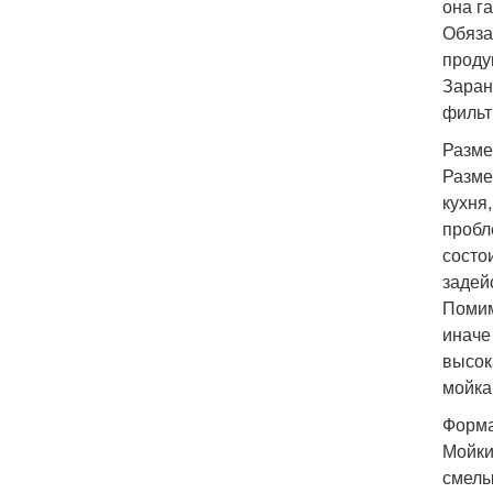
она г
Обяза
проду
Заран
фильт
Разме
Разме
кухня
пробл
состо
задей
Помим
иначе
высок
мойка
Форма
Мойки
смелы