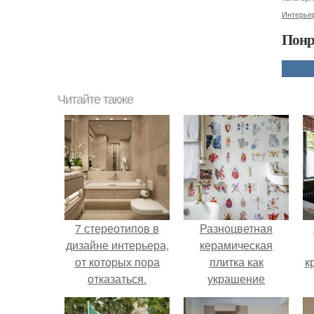
Интерье
Понр
Читайте также
7 стереотипов в
Разноцветная
дизайне интерьера,
керамическая
от которых пора
плитка как
к
отказаться.
украшение
интерьера.