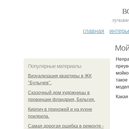
В
лучшие 
главная
интерь
Мой
Непра
преув
Популярные материалы
мойко
Визуализация квартиры в ЖК
такое
"Булычев".
модел
Сказочный дом художницы в
Какая
провинции фландрия, Бельгия.
Кирпич в прихожей и на кухне
поклеила.
Самая дорогая ошибка в ремонте -