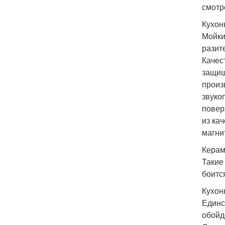
смотр
Кухон
Мойки
разит
Качес
защищ
произ
звуко
повер
из ка
магнит
Керам
Такие
боитс
Кухон
Единс
обойд