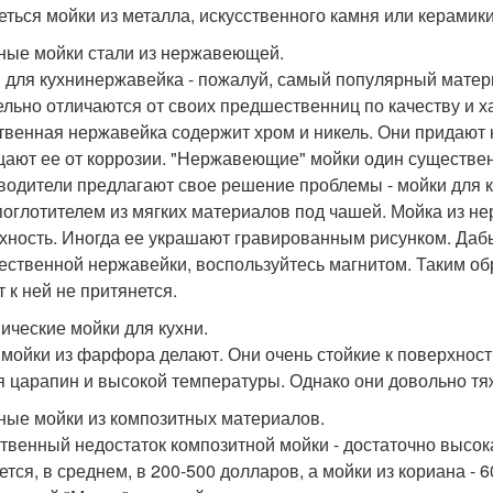
еться мойки из металла, искусственного камня или керамики
ные мойки стали из нержавеющей.
 для кухнинержавейка - пожалуй, самый популярный матер
ельно отличаются от своих предшественниц по качеству и х
твенная нержавейка содержит хром и никель. Они придают 
ают ее от коррозии. "Нержавеющие" мойки один существен
водители предлагают свое решение проблемы - мойки для ку
поглотителем из мягких материалов под чашей. Мойка из н
хность. Иногда ее украшают гравированным рисунком. Дабы
чественной нержавейки, воспользуйтесь магнитом. Таким об
 к ней не притянется.
ические мойки для кухни.
 мойки из фарфора делают. Они очень стойкие к поверхнос
я царапин и высокой температуры. Однако они довольно тяж
ные мойки из композитных материалов.
твенный недостаток композитной мойки - достаточно высока
ется, в среднем, в 200-500 долларов, а мойки из кориана - 