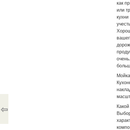
как п
или т
кухни
учест
Хорош
вашег
дорож
проду
очень
больш
Мойка
Кухон
накла
масшт
⇦
Какой
Выбор
харак
компо