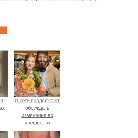
ая
В сети продолжают
ах
обсуждать
изменения во
внешности
актрисы.