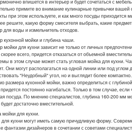
армонично впишется в интерьер и будет сочетаться с мебель
тельно примите во внимание кулинарные привычки вашей сем
кты при этом используете, и как много посуды приходится 
ее решите, какую форму смесителя выбрать, какие предметы
р для воды и измельчитель отходов.
р кухонной мойки и глубина чаши.
р мойки для кухни зависит не только от личных предпочтени
, скорее всего, придется отказаться от объемной вместите
емы в этом случае может стать угловая мойка для кухни. Ч
ит. Они могут располагаться на одной линии или под углом д
ствовать "Неудобный" угол, но и выглядит более компактно.
о размера кухонной мойки, важно определиться с глубиной 
 придется постоянно нагибаться. Только в том случае, если
ая посуда. По мнению специалистов, глубина 160-200 мм мож
 будет достаточно вместительной.
 мойки для кухни.
 для кухни могут иметь самую причудливую форму. Соврем
е фантазии дизайнеров в сочетании с советами специалист