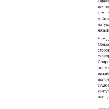
Однак
для к
темпе
мойки
натур
назыв
Чем д
Обяза
сторо
сково
Совре
аксес
дизай
допол
сушки
конту
площа
Категори