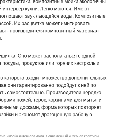
арактеристики. Композитные мойки экологичны
й интерьер кухни. Легко моются. Имеют
 поглощают звук льющейся воды. Композитные
ссой. Их расцветка может имитировать
мы - производителя композитный материал
.
ушилка. Оно может располагаться с одной
я посуды, продуктов или горячих кастрюль и
ав которого входит множество дополнительных
чае они гарантированно подойдут к ней по
ать самостоятельно. Производители нередко
орами ножей, терок, корзинами для мытья и
елочными досками, форма которых повторяет
хозяйки и экономят драгоценную рабочую
тир
,
Дизайн интерьера дома
,
Современный интерьер квартиры
,