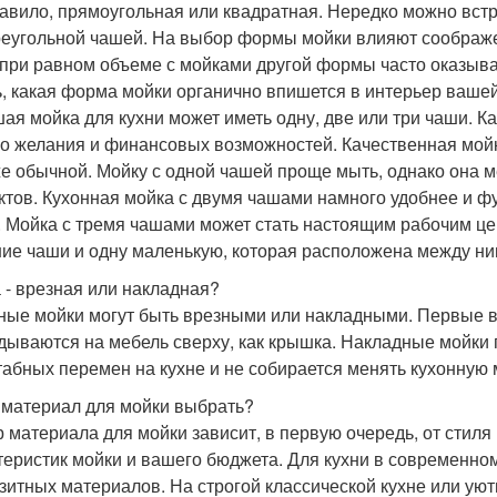
равило, прямоугольная или квадратная. Нередко можно встр
реугольной чашей. На выбор формы мойки влияют соображе
 при равном объеме с мойками другой формы часто оказыва
ь, какая форма мойки органично впишется в интерьер вашей 
ая мойка для кухни может иметь одну, две или три чаши. Ка
о желания и финансовых возможностей. Качественная мойк
е обычной. Мойку с одной чашей проще мыть, однако она м
ктов. Кухонная мойка с двумя чашами намного удобнее и ф
. Мойка с тремя чашами может стать настоящим рабочим цен
ие чаши и одну маленькую, которая расположена между ни
 - врезная или накладная?
ные мойки могут быть врезными или накладными. Первые в
дываются на мебель сверху, как крышка. Накладные мойки п
абных перемен на кухне и не собирается менять кухонную 
 материал для мойки выбрать?
 материала для мойки зависит, в первую очередь, от стиля
теристик мойки и вашего бюджета. Для кухни в современно
зитных материалов. На строгой классической кухне или уют