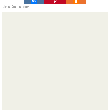
Читайте также
Часть 1. минимализм с литовским характером частного
дома в Аукшткемяе.
Культурный код. Можно сделать красивый интерьер