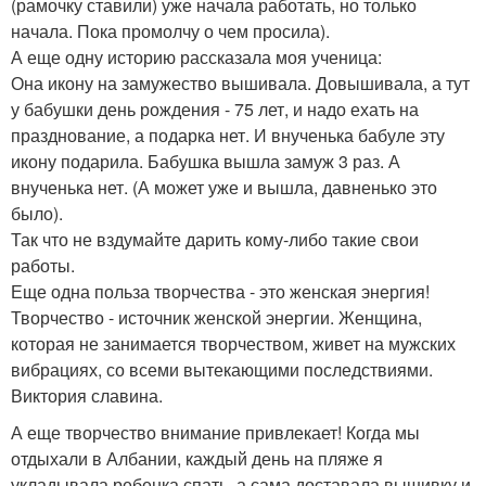
(рамочку ставили) уже начала работать, но только
начала. Пока промолчу о чем просила).
А еще одну историю рассказала моя ученица:
Она икону на замужество вышивала. Довышивала, а тут
у бабушки день рождения - 75 лет, и надо ехать на
празднование, а подарка нет. И внученька бабуле эту
икону подарила. Бабушка вышла замуж 3 раз. А
внученька нет. (А может уже и вышла, давненько это
было).
Так что не вздумайте дарить кому-либо такие свои
работы.
Еще одна польза творчества - это женская энергия!
Творчество - источник женской энергии. Женщина,
которая не занимается творчеством, живет на мужских
вибрациях, со всеми вытекающими последствиями.
Виктория славина.
А еще творчество внимание привлекает! Когда мы
отдыхали в Албании, каждый день на пляже я
укладывала ребенка спать, а сама доставала вышивку и