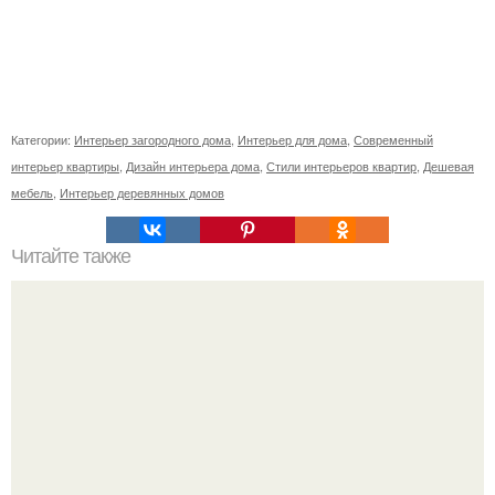
Категории:
Интерьер загородного дома
,
Интерьер для дома
,
Современный
интерьер квартиры
,
Дизайн интерьера дома
,
Стили интерьеров квартир
,
Дешевая
мебель
,
Интерьер деревянных домов
Читайте также
Как вырастить банан дома.