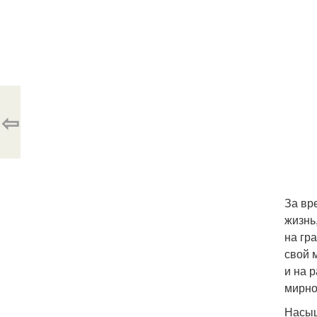
⇦
За вр
жизнь
на гр
свой 
и на 
мирно
Насыщ