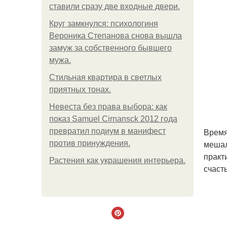
ставили сразу две входные двери.
Круг замкнулся: психологиня
Вероника Степанова снова вышла
замуж за собственного бывшего
мужа.
Стильная квартира в светлых
приятных тонах.
Невеста без права выбора: как
показ Samuel Cirnansck 2012 года
Время
превратил подиум в манифест
мешал
против принуждения.
практ
Растения как украшения интерьера.
счасть