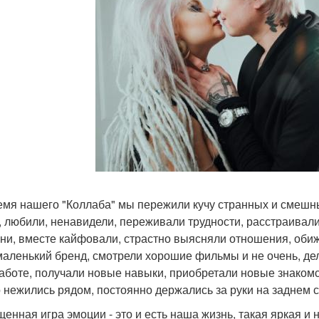
емя нашего "Коллаба" мы пережили кучу странных и смешн
, любили, ненавидели, переживали трудности, расстраивали
ани, вместе кайфовали, страстно выясняли отношения, обиж
маленький бренд, смотрели хорошие фильмы и не очень, д
работе, получали новые навыки, приобретали новые знакомс
 нежились рядом, постоянно держались за руки на заднем
енная игра эмоции - это и есть наша жизнь, такая яркая и н