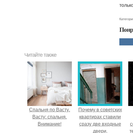
только
Категори
Понр
Читайте также
Спальня по Васту.
Почему в советских
Васту: спальня.
квартирах ставили
Внимание!
сразу две входные
с
двери.
т