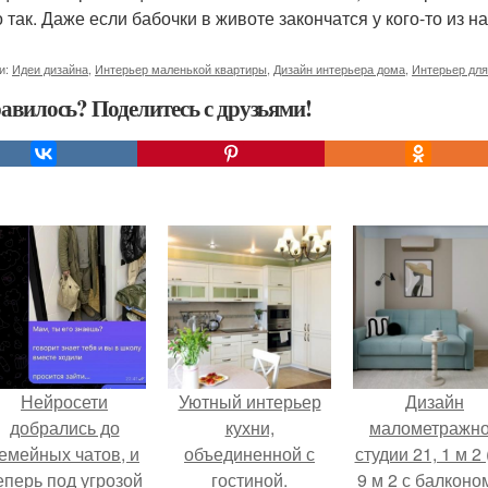
 так. Даже если бабочки в животе закончатся у кого-то из на
и:
Идеи дизайна
,
Интерьер маленькой квартиры
,
Дизайн интерьера дома
,
Интерьер для
авилось? Поделитесь с друзьями!
Нейросети
Уютный интерьер
Дизайн
добрались до
кухни,
малометражн
емейных чатов, и
объединенной с
студии 21, 1 м 2 
еперь под угрозой
гостиной.
9 м 2 с балконом