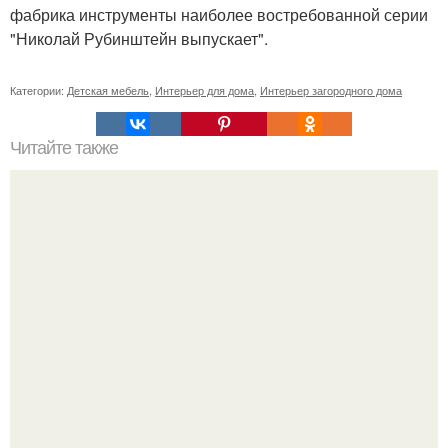
фабрика инструменты наиболее востребованной серии
"Николай Рубинштейн выпускает".
Категории:
Детская мебель
,
Интерьер для дома
,
Интерьер загородного дома
Читайте также
Резьба по дереву в стиле барокко. Резьба по дереву:
стилистические направления и характерные узоры.