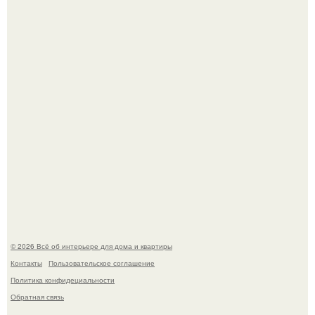
Сокровища из Hoff.
Эко - панно "Песочный Берег":
© 2026 Всё об интерьере для дома и квартиры
Контакты
Пользовательское соглашение
Политика конфидециальности
Обратная связь