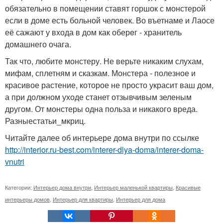
обязательно в помещении ставят горшок с монстерой
если в доме есть больной человек. Во въетнаме и Лаосе
её сажают у входа в дом как оберeг - хранитель
домашнего очага.
Так что, любите монстеру. Не верьте никаким слухам,
мифам, сплетням и сказкам. Монстера - полезное и
красивое растение, которое не просто украсит ваш дом,
а при должном уходе станет отзывчивым зеленым
другом. От монстеры одна польза и никакого вреда.
Разныестатьи_мкриц.
Читайте далее об интерьере дома внутри по ссылке
http://interior.ru-best.com/interer-dlya-doma/interer-doma-
vnutri
Категории:
Интерьер дома внутри
,
Интерьер маленькой квартиры
,
Красивые
интерьеры домов
,
Интерьер для квартиры
,
Интерьер для дома