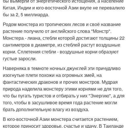
бы вымерли от энергетического истощения, а население
Китая, Индии и юго-восточной Азии вкупе не перевалило
бы за 2, 5 миллиарда.
Родом монстера из тропических лесов и своё название
растение получило от английского слова "Монстр".
Монстера - лиана, стебли которой достигают толщины 22
сантиметров в диаметре, из стеблей растут воздушные
корни. Сплетения стебли - воздушные корни образуют
густые заросли.
Наверняка в темноте ночных джунглей эти причудливо
изогнутые плети похожи на огромных змей, на
фантастических драконов и прочих монстров. Мудрая
природа наделила монстеру этими корнями не для того,
что бы пугать туристов и отбирать у них "Энергию", а для
того, чтобы в засушливое время года растение могли
брать дополнительную влагу из воздуха.
В юго-восточной Азии монстера считается растением,
которое приносит здоровье, счастье и удачу. В Таиланде