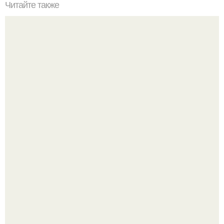
Читайте также
Загородная романтика. Деревянный коттедж в
традиционном русском стиле.
Уютная светлая квартира в лучах солнца.