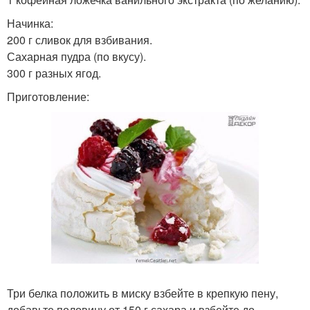
Начинка:
200 г сливок для взбивания.
Сахарная пудра (по вкусу).
300 г разных ягод.
Приготовление:
Три белка положить в миску взбейте в крепкую пену,
добавьте половину от 150 г сахара и взбейте до