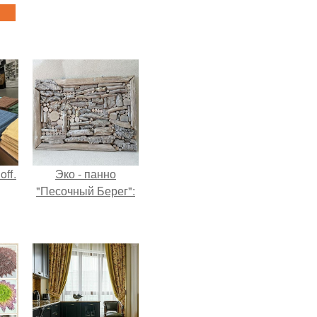
ff.
Эко - панно
"Песочный Берег":