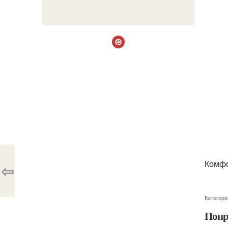
Комфо
⇦
Категори
Понр