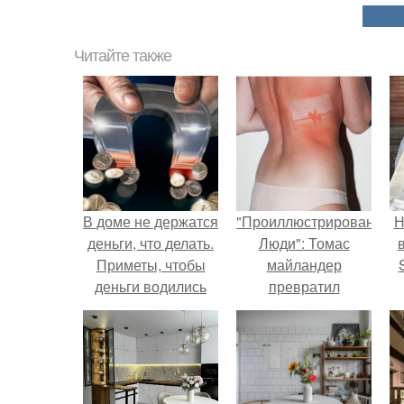
Читайте также
В доме не держатся
"Проиллюстрированные
Н
деньги, что делать.
Люди": Томас
Приметы, чтобы
майландер
деньги водились
превратил
солнечные ожоги в
п
арт - объект.
в