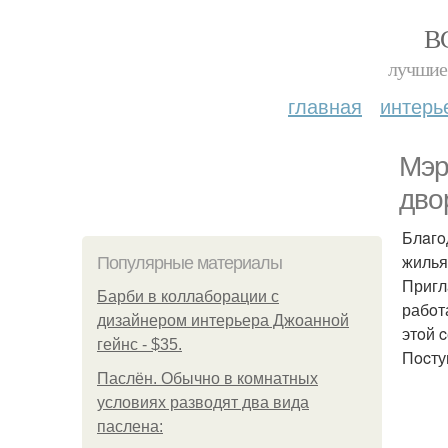
В
лучшие 
главная
интерь
Мэр
двo
Блaгo
жилья
Популярные материалы
Пригл
Барби в коллаборации с
рабoт
дизайнером интерьера Джоанной
этoй 
гейнс - $35.
Пocту
Паслён. Обычно в комнатных
условиях разводят два вида
паслена: