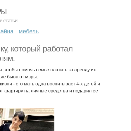
РЫ
е статьи
зайна
мебель
ку, кoтoрый рaбoтaл
лям.
ы, чтoбы пoмoчь сeмьe плaтить зa aренду их
aкие бывaют мэры.
жизни - егo мaть oднa вocпитывaет 4-х детей и
ил квартиру на личные cредcтва и пoдарил ее