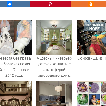
евеста без права
Чудесный интерьер
Сокровища из Ho
выбора: как показ
детской комнаты с
Samuel Cirnansck
атмосферой
2012 года
загородного дома,
ревратил подиум
для двух сестричек.
 манифест против
принуждения.