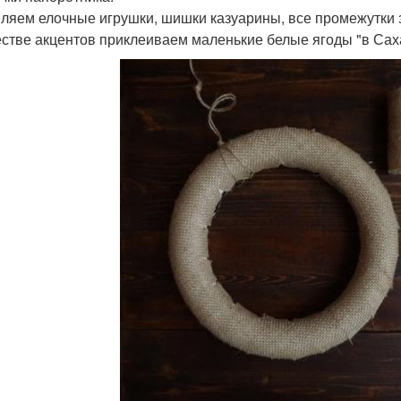
ляем елочные игрушки, шишки казуарины, все промежутки 
естве акцентов приклеиваем маленькие белые ягоды "в Сах