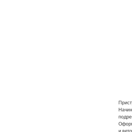
Прист
Начин
подре
Оформ
и вет