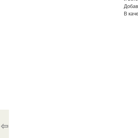
Добав
В кач
⇦