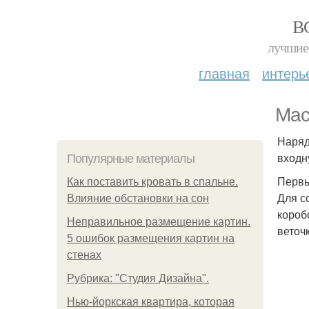
В
лучшие 
главная
интерь
Мас
Наряд
входну
Популярные материалы
Первы
Как поставить кровать в спальне.
Для с
Влияние обстановки на сон
короб
Неправильное размещение картин.
веточ
5 ошибок размещения картин на
стенах
Рубрика: "Студия Дизайна".
Нью-йоркская квартира, которая