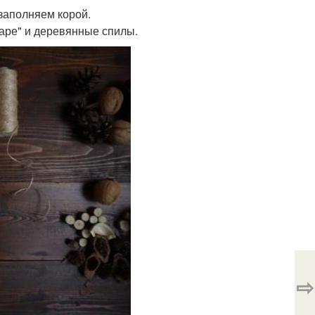
заполняем корой.
аре" и деревянные спилы.
⇨