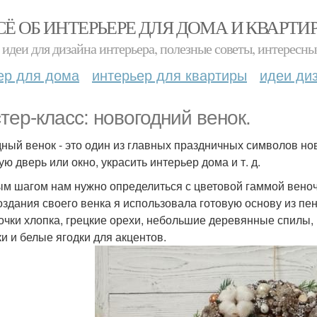
СЁ ОБ ИНТЕРЬЕРЕ ДЛЯ ДОМА И КВАРТИ
идеи для дизайна интерьера, полезные советы, интересны
ер для дома
интерьер для квартиры
идеи ди
тер-класс: новогодний венок.
ный венок - это один из главных праздничных символов нов
ю дверь или окно, украсить интерьер дома и т. д.
м шагом нам нужно определиться с цветовой гаммой веноч
оздания своего венка я использовала готовую основу из пе
очки хлопка, грецкие орехи, небольшие деревянные спилы,
ки и белые ягодки для акцентов.