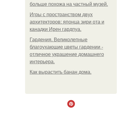
больше похожа на частный музей.
Игры с пространством двух
архитекторов: японца эири ота и
канадки Ирен гардпуа.
Гардения. Великолепные
благоухающие цветы гардении -
отличное украшение домашнего
интерьера.
Как вырастить банан дома.