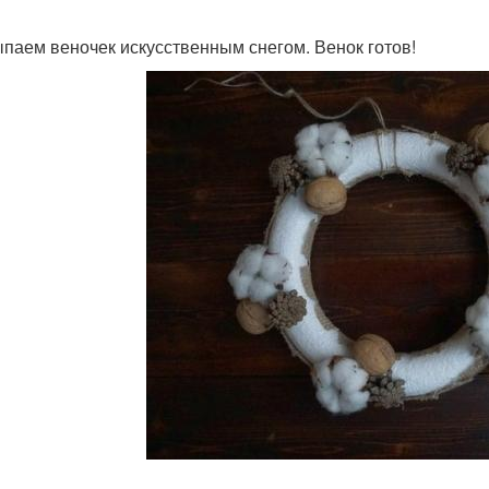
паем веночек искусственным снегом. Венок готов!