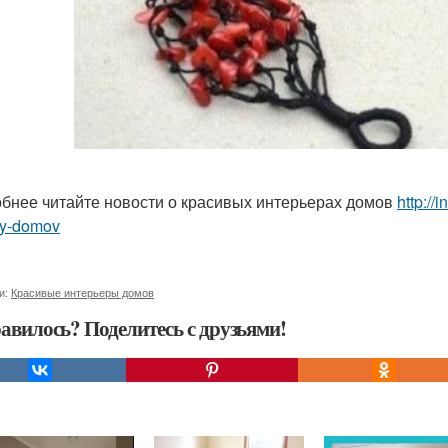
бнее читайте новости о красивых интерьерах домов
http://
ry-domov
и:
Красивые интерьеры домов
авилось? Поделитесь с друзьями!