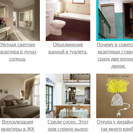
Уютная светлая
Объединение
Почему в советс
квартира в лучах
ванной и туалета.
квартирах став
солнца.
сразу две вход
двери.
Визуализация
Среди сосен. Этот
Откуда у дизайн
квартиры в ЖК
дом словно вырос
так много иде