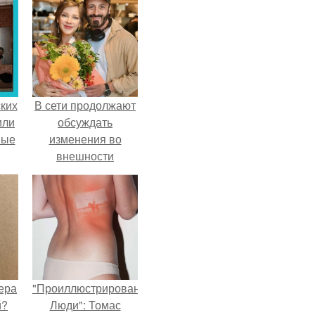
ких
В сети продолжают
или
обсуждать
ные
изменения во
внешности
актрисы.
ера
"Проиллюстрированные
й?
Люди": Томас