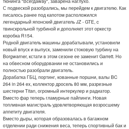
тюнинга "Всегдаway", заварена наглухо.
С подвеской разобрались, мы перейдем к двигателю. Как
писалось ранее под капотом расположился
легендарный японский двигатель JZ - GTE, c
твинскрольной турбиной и дополняет этот оркестр
коробка R154.
Родной двигатель машины дорабатывали, установили
новый впуск и выпуск, заменили стоковую турбину на
Borgwarner, кстати в этом сезоне ее заменит Garrett. Но
на обвесном оборудовании не остановились и
полностью разобрали двигатель.
Дорабатка ГБЦ, портинг, кованные поршни, валы BC
264 in 264 ex, коллектор дросель 80 мм, разрезные
шестерни Titan, огромный интеркулер и радиатор.
Вместо фар теперь гламурные пайпинги. Новая
топливная магистраль удовлетворяющая возросшему
аппетиту двигателя.
Вместо дыры, которая образовалась в багажном
отделении ради снижения веса, теперь спортивный бак и