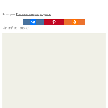
Категории:
Красивые интерьеры домов
Читайте также
Резьба по дереву в стиле барокко. Резьба по дереву:
стилистические направления и характерные узоры.