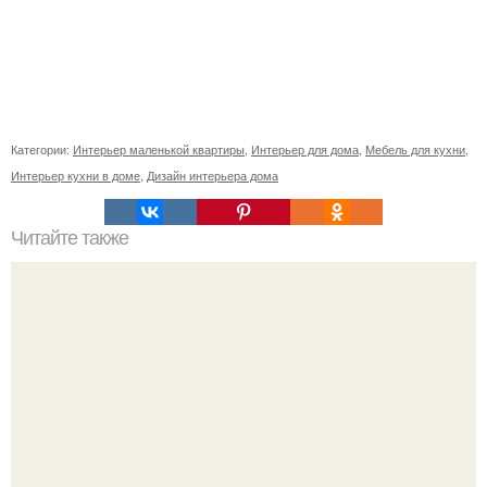
Категории:
Интерьер маленькой квартиры
,
Интерьер для дома
,
Мебель для кухни
,
Интерьер кухни в доме
,
Дизайн интерьера дома
Читайте также
Ваза из бутылки. Приступаем к уроку