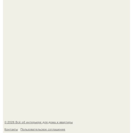
Детали решают всё: выход приянки чопры на показе Dior
обернулся шквалом критики из-за небрежного пошива.
69-Летний житель Италии создал фальшивый античный
амфитеатр и долгое время успешно выдавал его за
настоящее историческое наследие.
© 2026 Всё об интерьере для дома и квартиры
Контакты
Пользовательское соглашение