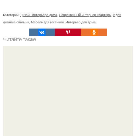
Категории:
Дизайн интерьера дома
,
Современный интерьер квартиры
,
Идеи
дизайна спальни
,
Мебель для гостиной
,
Интерьер для дома
Читайте также
Сколько сохнут обои на флизелиновой основе после
поклейки. Когда высохнет клей?