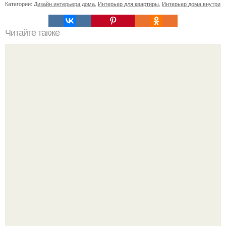
Категории:
Дизайн интерьера дома
,
Интерьер для квартиры
,
Интерьер дома внутри
Читайте также
Дизайн спальни 2016 с фото - новинки и современные
идеи.