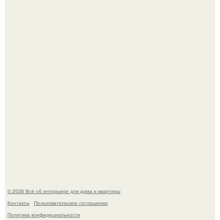
Стильная квартира в светлых приятных тонах.
Преображение в ванной на ул. генерала Григорова, д.
36!
© 2026 Всё об интерьере для дома и квартиры
Контакты
Пользовательское соглашение
Политика конфидециальности