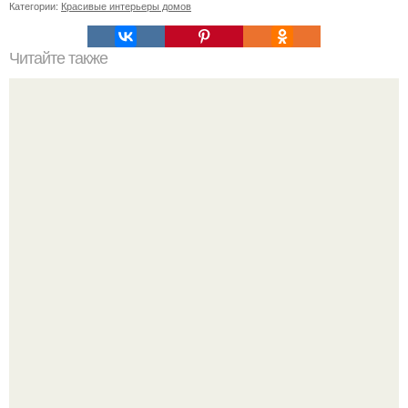
Категории:
Красивые интерьеры домов
Читайте также
Чему можно научиться у скандинавских дизайнеров?
Визуализация квартиры в ЖК "Булычев".