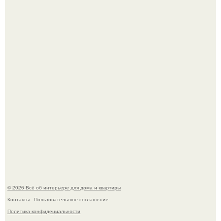
Это жилой комплекс в Париже, в пригороде нуази - ле -
гран.
В Японии бесплатно раздают дома самураев - звучит как
план на новую жизнь.
© 2026 Всё об интерьере для дома и квартиры
Контакты
Пользовательское соглашение
Политика конфидециальности