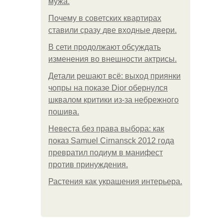
мужа.
Почему в советских квартирах
ставили сразу две входные двери.
В сети продолжают обсуждать
изменения во внешности актрисы.
Детали решают всё: выход приянки
чопры на показе Dior обернулся
шквалом критики из-за небрежного
пошива.
Невеста без права выбора: как
показ Samuel Cirnansck 2012 года
превратил подиум в манифест
против принуждения.
Растения как украшения интерьера.