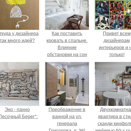
ткуда у дизайнера
Как поставить
Привет всем
так много идей?
кровать в спальне.
дизайнерам
Влияние
интерьеров и 
обстановки на сон
только!
Эко - панно
Преображение в
Двухкомнатна
Песочный Берег":
ванной на ул.
квартира в сти
генерала
сканди кинфол
Григорова, д. 36!
мебелью 50-х го