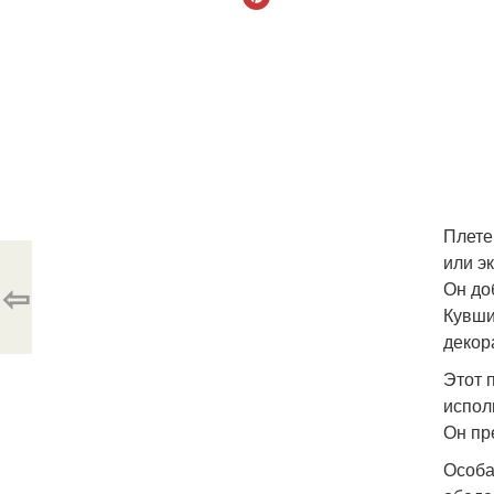
Плете
или эк
⇦
Он до
Кувши
декор
Этот 
испол
Он пр
Особа