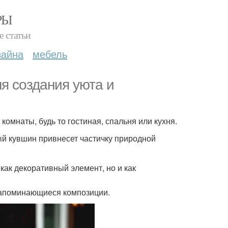
РЫ
е статьи
зайна
мебель
я создания уюта и
мнаты, будь то гостиная, спальня или кухня.
й кувшин привнесет частичку природной
как декоративный элемент, но и как
 запоминающиеся композиции.