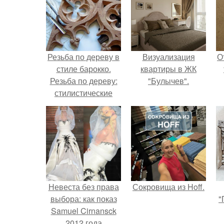
Резьба по дереву в
Визуализация
О
стиле барокко.
квартиры в ЖК
Резьба по дереву:
"Булычев".
стилистические
направления и
характерные узоры.
Невеста без права
Сокровища из Hoff.
выбора: как показ
"
Samuel Cirnansck
2012 года