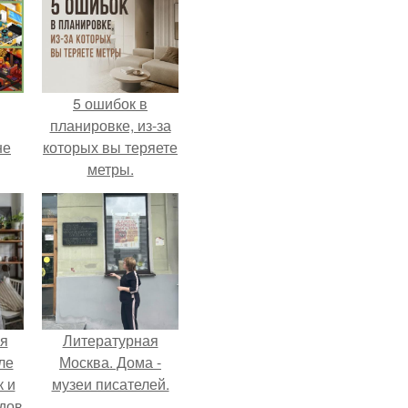
5 ошибок в
планировке, из-за
не
которых вы теряете
метры.
я
Литературная
ле
Москва. Дома -
к и
музеи писателей.
дов