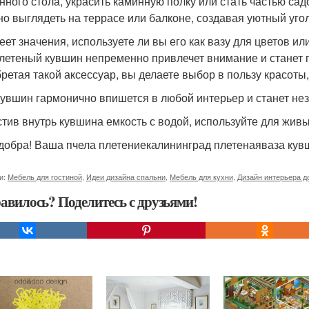
нного стола, украсить каминную полку или стать частью са
но выглядеть на террасе или балконе, создавая уютный угол
еет значения, используете ли вы его как вазу для цветов и
плетеный кувшин непременно привлечет внимание и станет 
ретая такой аксессуар, вы делаете выбор в пользу красоты,
кувшин гармонично впишется в любой интерьер и станет не
тив внутрь кувшина емкость с водой, используйте для живы
добра! Ваша пчела плетениекалининград плетенаяваза кув
и:
Мебель для гостиной
,
Идеи дизайна спальни
,
Мебель для кухни
,
Дизайн интерьера д
авилось? Поделитесь с друзьями!