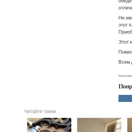
обеде
отлич
Не им
этот 
Приоб
Этот 
Помес
Всем 
Категори
Понр
Читайте также