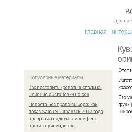
В
лучшие 
главная
интерь
Кув
ори
Этот 
Популярные материалы
Изгот
красо
Как поставить кровать в спальне.
Влияние обстановки на сон
Его у
функц
Невеста без права выбора: как
Широк
показ Samuel Cirnansck 2012 года
превратил подиум в манифест
против принуждения.