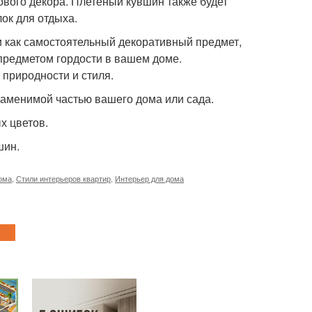
дового декора. Плетеный кувшин также будет
ок для отдыха.
ли как самостоятельный декоративный предмет,
предметом гордости в вашем доме.
 природности и стиля.
заменимой частью вашего дома или сада.
х цветов.
шин.
ома
,
Стили интерьеров квартир
,
Интерьер для дома