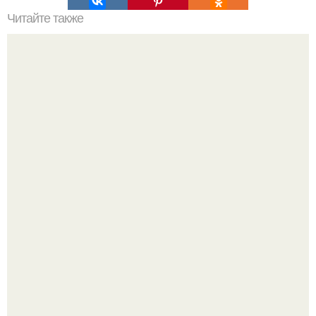
Читайте также
Идеи для изголовья, которые можно реализовать
своими силами:
Стильный ремонт в двушке - мечта реальностью стала!