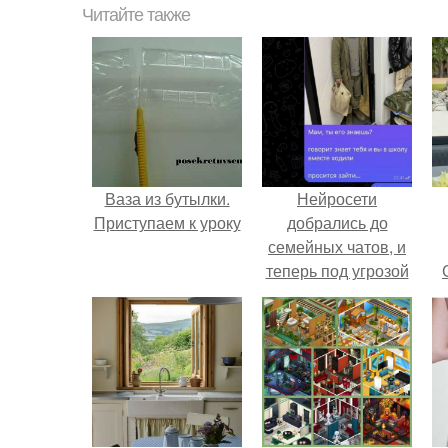
Читайте также
Ваза из бутылки.
Нейросети
Приступаем к уроку
добрались до
семейных чатов, и
теперь под угрозой
мамины нервы.