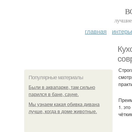
В
лучшие 
главная
интерь
Кух
сов
Строг
смотр
Популярные материалы
практ
Были в аквапарке, там сильно
парился в бане, сауне.
Преим
Мы узнаем какая обивка дивана
1. эт
лучше, когда в доме животные.
чётки