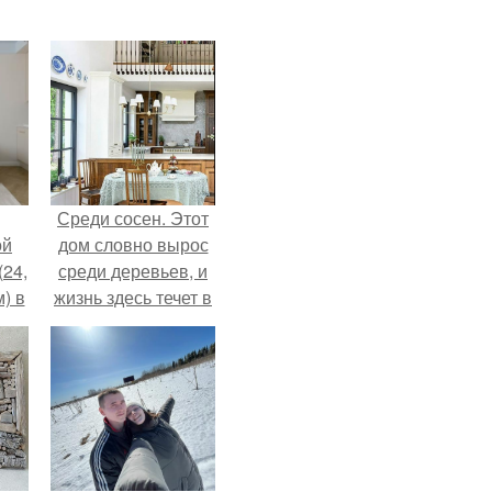
Среди сосен. Этот
ой
дом словно вырос
(24,
среди деревьев, и
) в
жизнь здесь течет в
собственном ритме
- спокойно, без
спешки и лишнего
шума.