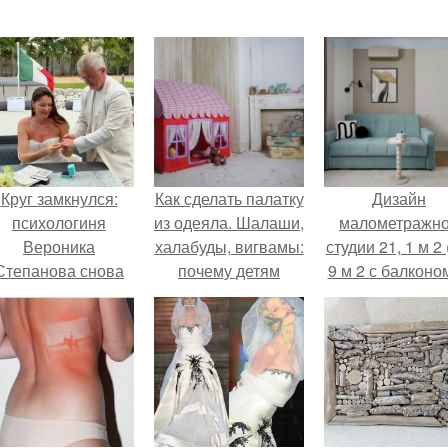
Круг замкнулся:
Как сделать палатку
Дизайн
психологиня
из одеяла. Шалаши,
малометражн
Вероника
халабуды, вигвамы:
студии 21, 1 м 2 
Степанова снова
почему детям
9 м 2 с балконом
вышла замуж за
полезно строить
Краснодаре.
собственного
домики
бывшего мужа.