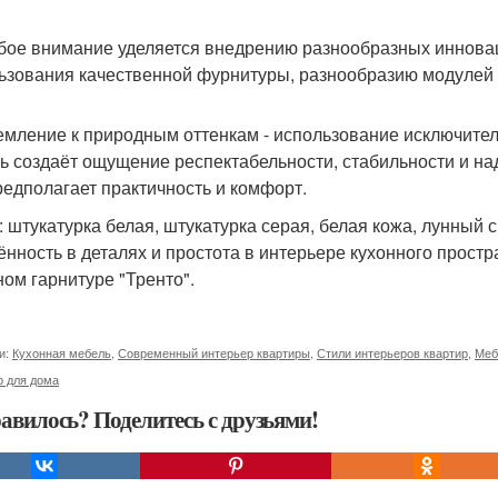
обое внимание уделяется внедрению разнообразных иннова
ьзования качественной фурнитуры, разнообразию модулей д
ремление к природным оттенкам - использование исключит
ь создаёт ощущение респектабельности, стабильности и на
редполагает практичность и комфорт.
: штукатурка белая, штукатурка серая, белая кожа, лунный с
ённость в деталях и простота в интерьере кухонного простр
ном гарнитуре "Тренто".
и:
Кухонная мебель
,
Современный интерьер квартиры
,
Стили интерьеров квартир
,
Меб
р для дома
авилось? Поделитесь с друзьями!