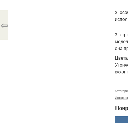
2. ос
испол
⇦
3. ст
модел
она п
Цвета
Утонч
кухон
Категори
Интерье
Понр