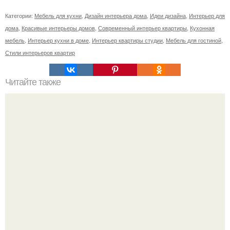
Категории:
Мебель для кухни
,
Дизайн интерьера дома
,
Идеи дизайна
,
Интерьер для
дома
,
Красивые интерьеры домов
,
Современный интерьер квартиры
,
Кухонная
мебель
,
Интерьер кухни в доме
,
Интерьер квартиры студии
,
Мебель для гостиной
,
Стили интерьеров квартир
Читайте также
60 главных ошибок ремонта квартиры.