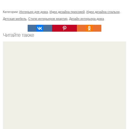
Категории:
Интерьер для дома
,
Идеи дизайна прихожей
,
Идеи дизайна спальни
,
Детская мебель
,
Стили интерьеров квартир
,
Дизайн интерьера дома
Читайте также
Установка зимой пластиковых окон. Установка
пластиковых окон в зимнее время года