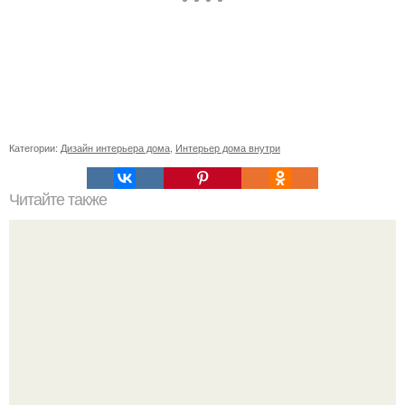
Категории:
Дизайн интерьера дома
,
Интерьер дома внутри
Читайте также
Организация бизнеса по производству фотоплитки.