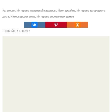
Категории:
Интерьер маленькой квартиры
,
Идеи дизайна
,
Интерьер загородного
дома
,
Интерьер для дома
,
Интерьер деревянных домов
Читайте также
Шале во французских Альпах.