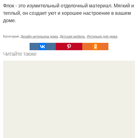
Флок - это изумительный отделочный материал. Мягкий и
теплый, он создает уют и хорошее настроение в вашем
доме.
Категории:
Дизайн интерьера дома
,
Детская мебель
,
Интерьер для дома
Читайте также
Дом - стена. Гуляя в самом центре Одессы мы увидели
изумленных людей, смотрящих большими глазами,
полными недоумения, на обычный дом.