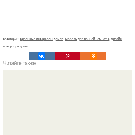
Категории:
Красивые интерьеры домов
,
Мебель для ванной комнаты
,
Дизайн
интерьера дома
Читайте также
Икеа для прихожей ИДЕИ. Мебель для прихожей
«ИКЕА»: ассортимент и функциональные особенности