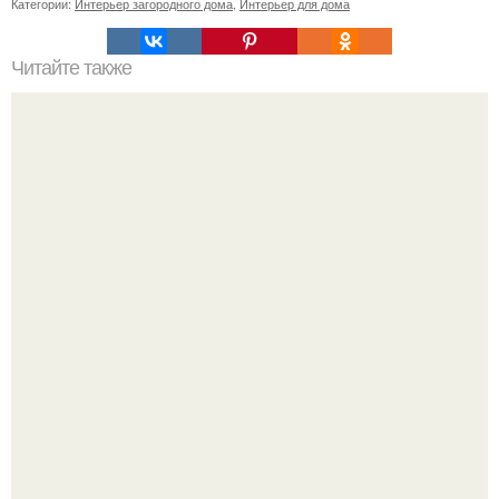
Категории:
Интерьер загородного дома
,
Интерьер для дома
Читайте также
Ваза из бутылки. Приступаем к уроку
Привет всем дизайнерам интерьеров и не только!