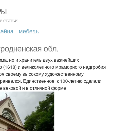
РЫ
е статьи
зайна
мебель
гродненская обл.
зма, но и хранитель двух важнейших
о (1618) и великолепного мраморного надгробия
даря своему высокому художественному
траивался. Единственное, к 100-летию сделали
же вековой и в отличной форме