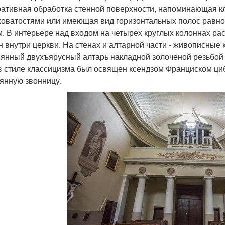
ративная обработка стенной поверхности, напоминающая кл
оватостями или имеющая вид горизонтальных полос равно
. В интерьере над входом на четырех круглых колоннах ра
н внутри церкви. На стенах и алтарной части - живописные
янный двухъярусный алтарь накладной золоченой резьбой и
в стиле классицизма был освящен ксендзом Франциском циб
янную звонницу.