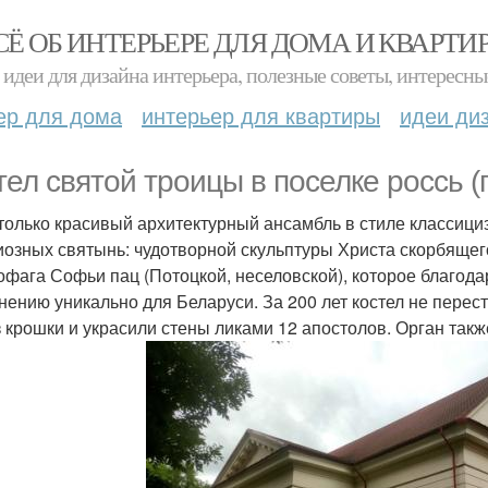
СЁ ОБ ИНТЕРЬЕРЕ ДЛЯ ДОМА И КВАРТИ
идеи для дизайна интерьера, полезные советы, интересны
ер для дома
интерьер для квартиры
идеи ди
тел святой троицы в поселке россь (
е только красивый архитектурный ансамбль в стиле классици
иозных святынь: чудотворной скульптуры Христа скорбящег
кофага Софьи пац (Потоцкой, неселовской), которое благо
нению уникально для Беларуси. За 200 лет костел не перес
з крошки и украсили стены ликами 12 апостолов. Орган так