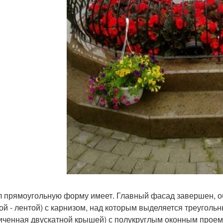
л прямоугольную форму имеет. Главный фасад завершен, о
ой - лентой) с карнизом, над которым выделяется треуголь
иченная двускатной крышей) с полукруглым оконным прое