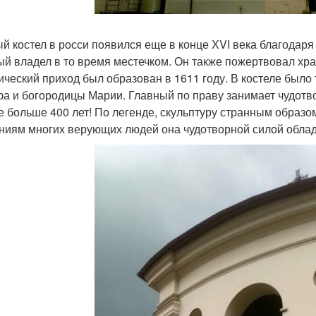
й костел в росси появился еще в конце ХVI века благодар
ый владел в то время местечком. Он также пожертвовал хра
ический приход был образован в 1611 году. В костеле было т
а и богородицы Марии. Главный по праву занимает чудотв
е больше 400 лет! По легенде, скульптуру странным образо
ниям многих верующих людей она чудотворной силой облад