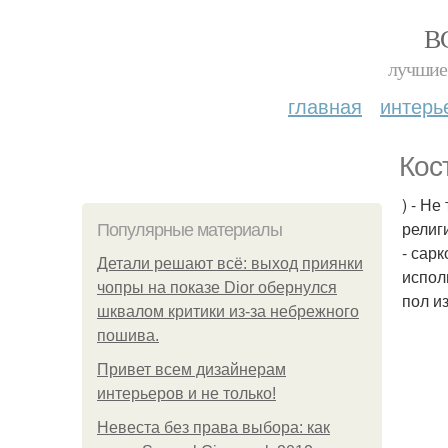
В
лучшие 
главная
интерь
Кос
) - Н
религ
Популярные материалы
- сар
Детали решают всё: выход приянки
испол
чопры на показе Dior обернулся
пол и
шквалом критики из-за небрежного
пошива.
Привет всем дизайнерам
интерьеров и не только!
Невеста без права выбора: как