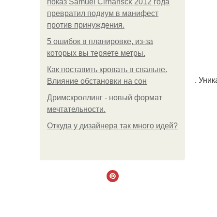
показ Samuel Cirnansck 2012 года
превратил подиум в манифест
против принуждения.
5 ошибок в планировке, из-за
которых вы теряете метры.
Как поставить кровать в спальне.
. Уни
Влияние обстановки на сон
Дримскроллинг - новый формат
мечтательности.
Откуда у дизайнера так много идей?