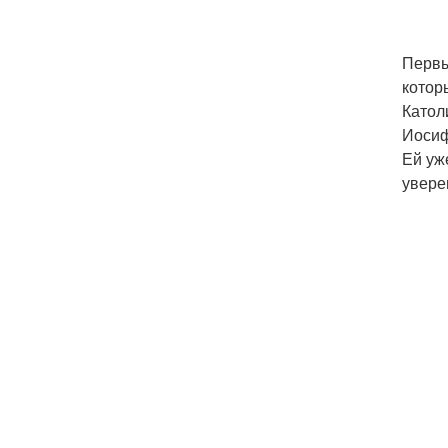
Первы
котор
Катол
Иосиф
Ей уж
увере