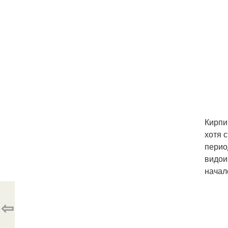
Кирпи
хотя 
перио
видои
начал
⇦