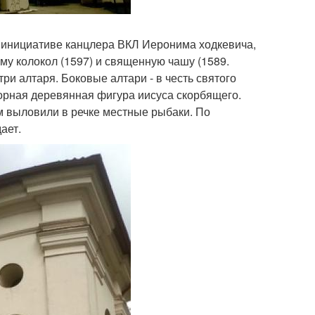
я инициативе канцлера ВКЛ Иеронима ходкевича,
му колокол (1597) и священную чашу (1589.
ри алтаря. Боковые алтари - в честь святого
орная деревянная фигура иисуса скорбящего.
м выловили в речке местные рыбаки. По
ает.