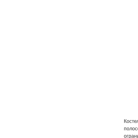
Косте
полос
огран