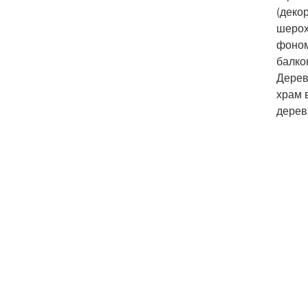
(деко
шерох
фоном
балко
Дерев
храм 
дерев