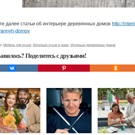
те далее статьи об интерьере деревянных домов
http://inte
yannyh-domov
и:
Мебель для кухни
,
Интерьер кухни в доме
,
Интерьер деревянных домов
авилось? Поделитесь с друзьями!