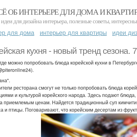
СЁ ОБ ИНТЕРЬЕРЕ ДЛЯ ДОМА И КВАРТИ
идеи для дизайна интерьера, полезные советы, интересны
ер для дома
интерьер для квартиры
идеи ди
ейская кухня - новый тренд сезона. 7
 где можно попробовать блюда корейской кухни в Петербург
piteronline24).
ана".
ители ресторана смогут не только попробовать блюда корейс
циями и культурой корейского народа. Здесь подают блюда
а приемлемым ценам. Найдется традиционный суп кимчитиге
са и птицы. Поговаривают, что корейским десертам из фрукт