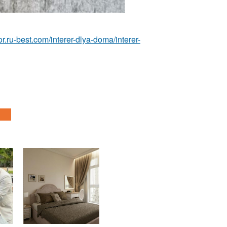
rior.ru-best.com/interer-dlya-doma/interer-