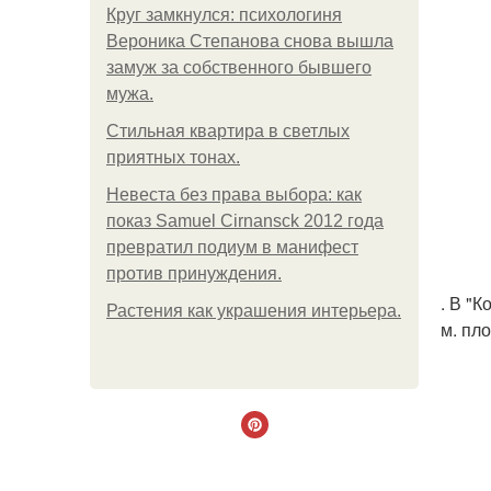
Круг замкнулся: психологиня
Вероника Степанова снова вышла
замуж за собственного бывшего
мужа.
Стильная квартира в светлых
приятных тонах.
Невеста без права выбора: как
показ Samuel Cirnansck 2012 года
превратил подиум в манифест
против принуждения.
. В "
Растения как украшения интерьера.
м. пло