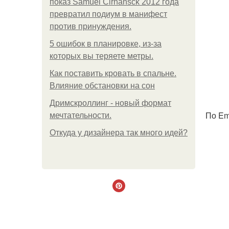
показ Samuel Cirnansck 2012 года
превратил подиум в манифест
против принуждения.
5 ошибок в планировке, из-за
которых вы теряете метры.
Как поставить кровать в спальне.
Влияние обстановки на сон
Дримскроллинг - новый формат
По Em
мечтательности.
Откуда у дизайнера так много идей?