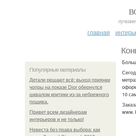
В
лучшие 
главная
интерь
Кон
Больш
Популярные материалы
Сегод
метра
Детали решают всё: выход приянки
оформ
чопры на показе Dior обернулся
10 са
шквалом критики из-за небрежного
пошива.
Заказ
www. 
Привет всем дизайнерам
интерьеров и не только!
Невеста без права выбора: как