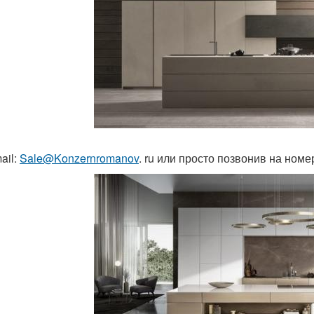
ail:
Sale@Konzernromanov
. ru или просто позвонив на номе