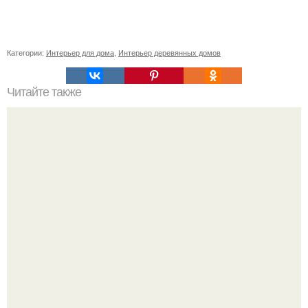
Категории:
Интерьер для дома
,
Интерьер деревянных домов
Читайте также
Реализованный интерьер яркой квартиры в высотке на
котельнической набережной.