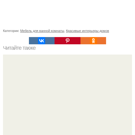
Категории:
Мебель для ванной комнаты
,
Красивые интерьеры домов
Читайте также
Веревочная лестница своими руками.